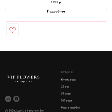
3 200
р.
Подробнее
БУКЕТЫ
Купить розы
2
5 роз
51 роза
101 роза
Розы в коробке
© 2026, Цветы в Иркутске Вип