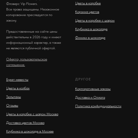
Цветы в коробке
Фловерс Vip Flowers.
Все права защищены. Незаконное
Корзина цветов
копирование преследуется по
закону.
Цветы в коробке с шаром
Клубника в шоколаде
Предоставленные на сайте цены
действительны в 2026 году и имеют
Финики в шоколаде
информационный характер, а также
не являются публичной офертой.
Оферта, пользовательское
соглашение.
ДРУГОЕ
Букет невесты
Цветы в колбах
Корпоративные заказы
Тюльпаны
Доставка и Оплата
Отзывы
Политика конфидициальности
Цветы в коробке с шаром Москва
Доставка цветов Москва
Клубника в шоколаде в Москве