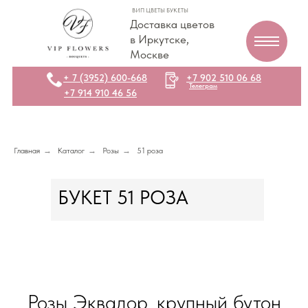
ВИП ЦВЕТЫ БУКЕТЫ
Доставка цветов
в Иркутске,
Москве
+ 7 (3952) 600-668
+7 902 510 06 68
Телеграм
+7 914 910 46 56
Главная
→
Каталог
→
Розы
→
51 роза
БУКЕТ 51 РОЗА
Розы Эквадор, крупный бутон