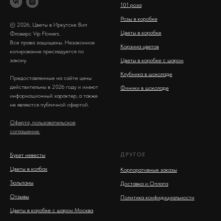
101 роза
Розы в коробке
© 2026, Цветы в Иркутске Вип
Цветы в коробке
Фловерс Vip Flowers.
Все права защищены. Незаконное
Корзина цветов
копирование преследуется по
закону.
Цветы в коробке с шаром
Клубника в шоколаде
Предоставленные на сайте цены
действительны в 2026 году и имеют
Финики в шоколаде
информационный характер, а также
не являются публичной офертой.
Оферта, пользовательское
соглашение.
ДРУГОЕ
Букет невесты
Цветы в колбах
Корпоративные заказы
Тюльпаны
Доставка и Оплата
Отзывы
Политика конфидициальности
Цветы в коробке с шаром Москва