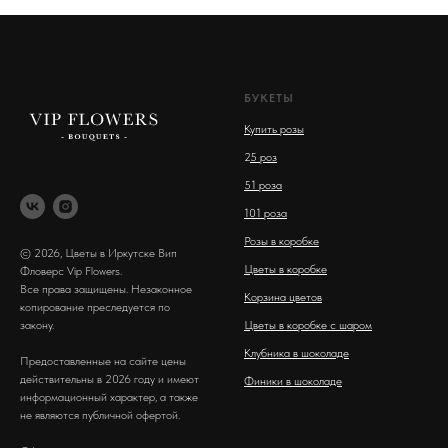
БУКЕТЫ
Купить розы
2
5 роз
51 роза
101 роза
Розы в коробке
© 2026, Цветы в Иркутске Вип
Цветы в коробке
Фловерс Vip Flowers.
Все права защищены. Незаконное
Корзина цветов
копирование преследуется по
закону.
Цветы в коробке с шаром
Клубника в шоколаде
Предоставленные на сайте цены
действительны в 2026 году и имеют
Финики в шоколаде
информационный характер, а также
не являются публичной офертой.