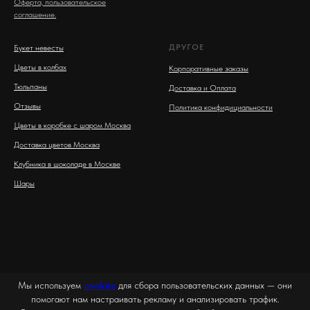
Оферта, пользовательское
соглашение.
ДРУГОЕ
Букет невесты
Цветы в колбах
Корпоративные заказы
Тюльпаны
Доставка и Оплата
Отзывы
Политика конфидициальности
Цветы в коробке с шаром Москва
Доставка цветов Москва
Клубника в шоколаде в Москве
Шары
Мы используем
cookies
для сбора пользовательских данных — они
помогают нам настраивать рекламу и анализировать трафик.