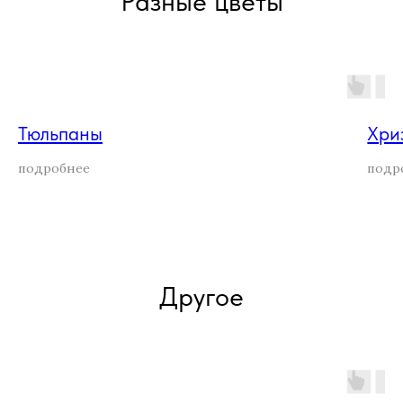
Разные цветы
Тюльпаны
Хри
подробнее
подр
Другое