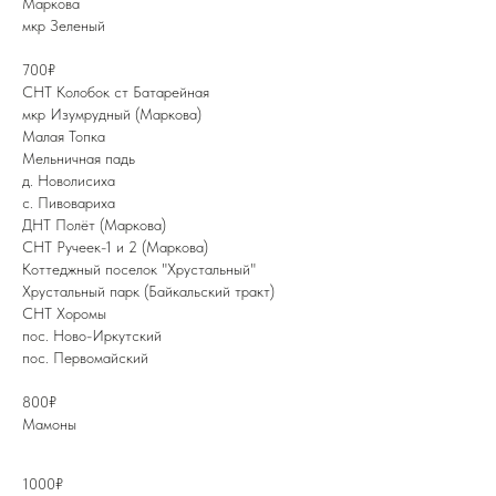
Маркова
мкр Зеленый
700₽
CHT Колобок ст Батарейная
мкр Изумрудный (Маркова)
Малая Топка
Мельничная падь
д. Новолисиха
с. Пивовариха
ДНТ Полёт (Маркова)
СНТ Ручеек-1 и 2 (Маркова)
Коттеджный поселок "Хрустальный"
Хрустальный парк (Байкальский тракт)
СНТ Хоромы
пос. Ново-Иркутский
пос. Первомайский
800₽
Мамоны
1000₽