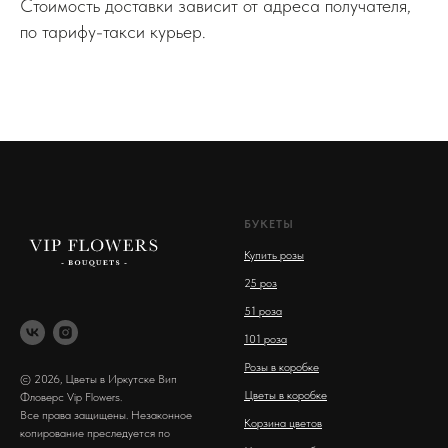
Стоимость доставки зависит от адреса получателя,
по тарифу-такси курьер.
БУКЕТЫ
Купить розы
2
5 роз
51 роза
101 роза
Розы в коробке
© 2026, Цветы в Иркутске Вип
Цветы в коробке
Фловерс Vip Flowers.
Все права защищены. Незаконное
Корзина цветов
копирование преследуется по