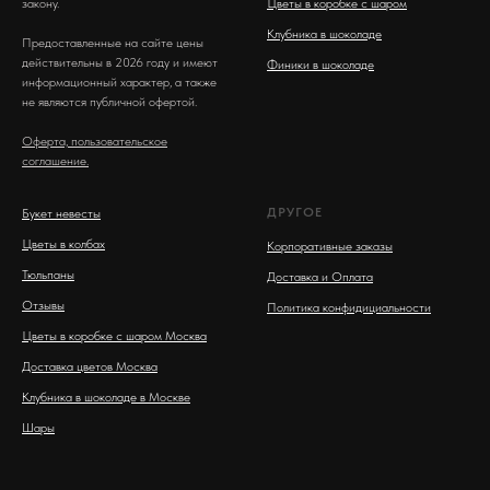
закону.
Цветы в коробке с шаром
Клубника в шоколаде
Предоставленные на сайте цены
действительны в 2026 году и имеют
Финики в шоколаде
информационный характер, а также
не являются публичной офертой.
Оферта, пользовательское
соглашение.
ДРУГОЕ
Букет невесты
Цветы в колбах
Корпоративные заказы
Тюльпаны
Доставка и Оплата
Отзывы
Политика конфидициальности
Цветы в коробке с шаром Москва
Доставка цветов Москва
Клубника в шоколаде в Москве
Шары