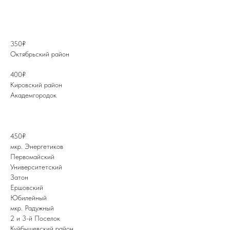
350₽
Октябрьский район
400₽
Кировский район
Академгородок
450₽
мкр. Энергетиков
Первомайский
Университетский
Затон
Ершовский
Юбилейный
мкр. Радужный
2 и 3-й Поселок
Куйбышевский район