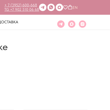
+ 7 (3952) 600-668
EN
TG +7 902 510 06 68
ДОСТАВКА
ке