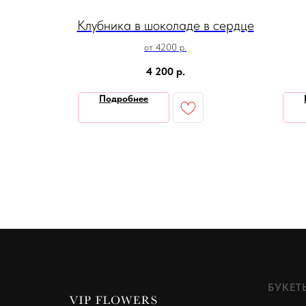
чном
Клубника в шоколаде в сердце
от 4200 р.
коладе
4 200
р.
.
Подробнее
БУКЕТ