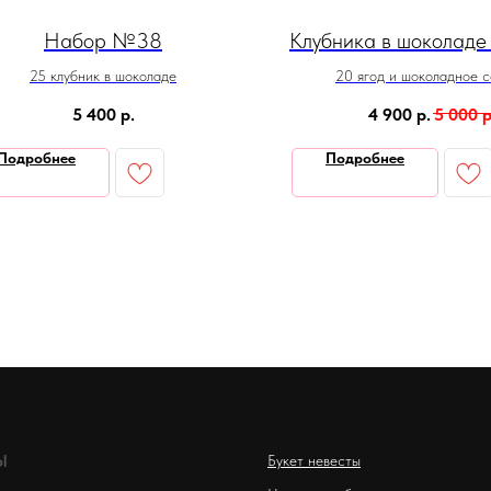
Набор №38
Клубника в шоколаде
25 клубник в шоколаде
20 ягод и шоколадное 
5 400
р.
4 900
р.
5 000
р
Подробнее
Подробнее
Ы
Букет невесты