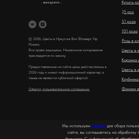
Купить р
2
5 роз
51 роза
101 роза
© 2026, Цветы в Иркутске Вип Фловерс Vip
Розы в к
Flowers.
Все права защищены. Незаконное копирование
Цветы в 
преследуется по закону.
Корзина 
Предоставленные на сайте цены действительны в
Цветы в 
2026 году и имеют информационный характер, а
также не являются публичной офертой.
Клубника
Финики в
Оферта, пользовательское соглашение.
Мы используем
cookies
для сбора пользо
сайте, вы соглашаетесь на обработку 
браузера. С информацией об обработке