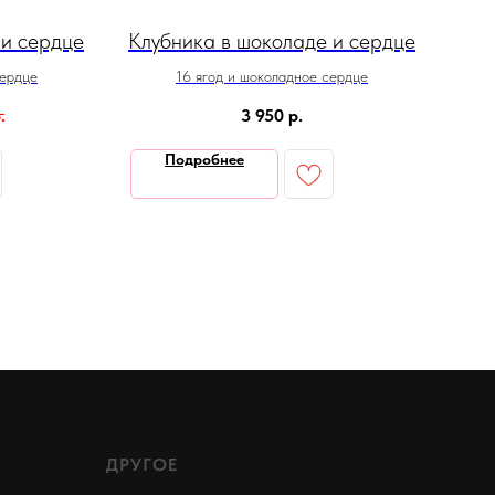
 и сердце
Клубника в шоколаде и сердце
Кл
сердце
16 ягод и шоколадное сердце
.
3 950
р.
Подробнее
ДРУГОЕ