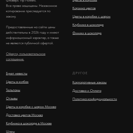
Фловерс Vip Flowers.
Все права защищены. Незаконное
Корзина цветов
копирование преследуется по
закону.
Цветы в коробке с шаром
Клубника в шоколаде
Предоставленные на сайте цены
действительны в 2026 году и имеют
Финики в шоколаде
информационный характер, а также
не являются публичной офертой.
Оферта, пользовательское
соглашение.
ДРУГОЕ
Букет невесты
Цветы в колбах
Корпоративные заказы
Тюльпаны
Доставка и Оплата
Отзывы
Политика конфидициальности
Цветы в коробке с шаром Москва
Доставка цветов Москва
Клубника в шоколаде в Москве
Шары