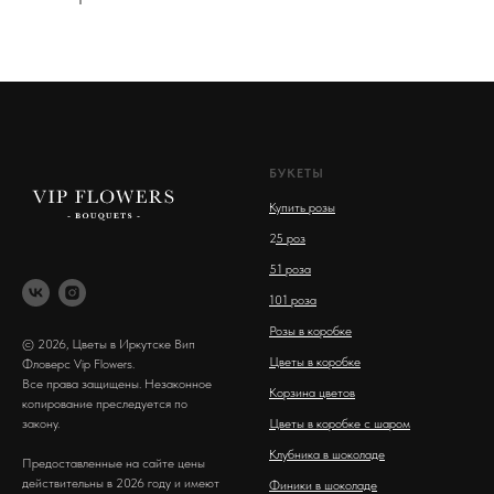
БУКЕТЫ
Купить розы
2
5 роз
51 роза
101 роза
Розы в коробке
© 2026, Цветы в Иркутске Вип
Цветы в коробке
Фловерс Vip Flowers.
Все права защищены. Незаконное
Корзина цветов
копирование преследуется по
закону.
Цветы в коробке с шаром
Клубника в шоколаде
Предоставленные на сайте цены
действительны в 2026 году и имеют
Финики в шоколаде