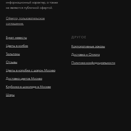
информационный характер, а также
не являются публичной офертой.
Оферта, пользовательское
соглашение.
ДРУГОЕ
Букет невесты
Цветы в колбах
Корпоративные заказы
Тюльпаны
Доставка и Оплата
Отзывы
Политика конфидициальности
Цветы в коробке с шаром Москва
Доставка цветов Москва
Клубника в шоколаде в Москве
Шары