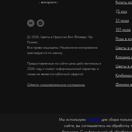
Купить р
2
5 роз
51 роза
101 роза
© 2026, Цветы в Иркутске Вип Фловерс Vip
Розы в к
Flowers.
Все права защищены. Незаконное копирование
Цветы в 
преследуется по закону.
Корзина 
Предоставленные на сайте цены действительны в
Цветы в 
2026 году и имеют информационный характер, а
также не являются публичной офертой.
Клубника
Финики в
Оферта, пользовательское соглашение.
Мы используем
cookies
для сбора пользо
сайте, вы соглашаетесь на обработку 
браузера. С информацией об обработке