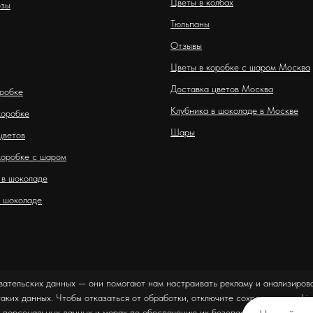
Цветы в колбах
озы
Тюльпаны
Отзывы
Цветы в коробке с шаром Москва
Доставка цветов Москва
оробке
Клубника в шоколаде в Москве
коробке
Шары
цветов
коробке с шаром
 в шоколаде
 шоколаде
вательских данных — они помогают нам настраивать рекламу и анализирова
таких данных. Чтобы отказаться от обработки, отключите сохранение cookie
 персональных данных и мерах по обеспечению их безопасности можно оз