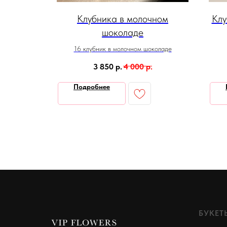
е набор
Клубника в молочном
Клу
шоколаде
16 клубник в молочном шоколаде
3 850
р.
4 000
р.
Подробнее
БУКЕТ