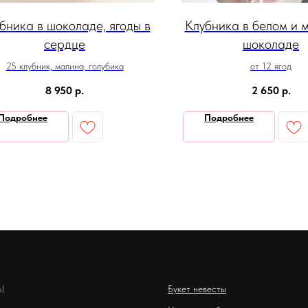
бника в шоколаде, ягоды в
Клубника в белом и 
сердце
шоколаде
25 клубник, малина, голубика
от 12 ягод
8 950
р.
2 650
р.
Подробнее
Подробнее
Ы
Букет невесты