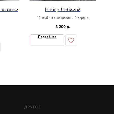
молочном
Набор Любимой
На
12 клубник в шоколаде и 2 сердца
3 200
р.
Подробнее
ДРУГОЕ