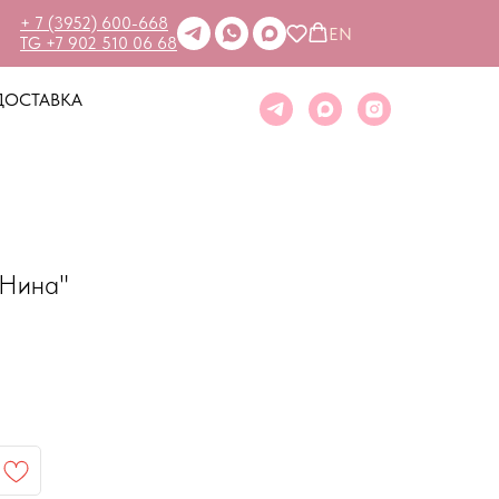
+ 7 (3952) 600-668
EN
TG +7 902 510 06 68
ДОСТАВКА
"Нина"