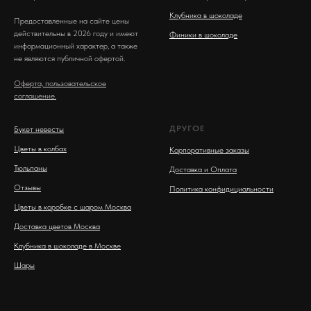
Клубника в шоколаде
Предоставленные на сайте цены
действительны в 2026 году и имеют
Финики в шоколаде
информационный характер, а также
не являются публичной офертой.
Оферта, пользовательское
соглашение.
ДРУГОЕ
Букет невесты
Цветы в колбах
Корпоративные заказы
Тюльпаны
Доставка и Оплата
Отзывы
Политика конфидициальности
Цветы в коробке с шаром Москва
Доставка цветов Москва
Клубника в шоколаде в Москве
Шары