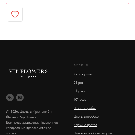
БУКЕТЫ
Купить розы
2
5 роз
51 роза
101 роза
Розы в коробке
© 2026, Цветы в Иркутске Вип
Цветы в коробке
Фловерс Vip Flowers.
Все права защищены. Незаконное
Корзина цветов
копирование преследуется по
закону.
Цветы в коробке с шаром