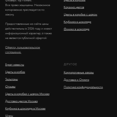
Фловерс Vip Flowers.
Все права защищены. Незаконное
Корзина цветов
копирование преследуется по
закону.
Цветы в коробке с шаром
Клубника в шоколаде
Предоставленные на сайте цены
действительны в 2026 году и имеют
Финики в шоколаде
информационный характер, а также
не являются публичной офертой.
Оферта, пользовательское
соглашение.
ДРУГОЕ
Букет невесты
Цветы в колбах
Корпоративные заказы
Тюльпаны
Доставка и Оплата
Отзывы
Политика конфидициальности
Цветы в коробке с шаром Москва
Доставка цветов Москва
Клубника в шоколаде в Москве
Шары