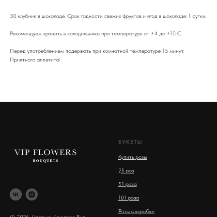
30 клубник в шоколаде. Срок годности свежих фруктов и ягод в шоколаде: 1 сутки.
Рекомендуем хранить в холодильнике при температуре от +4 до +10 С.
Перед употреблением подержать при комнатной температуре 15 минут.
Приятного аппетита!
БУКЕТЫ
Купить розы
2
5 роз
51 роза
101 роза
Розы в коробке