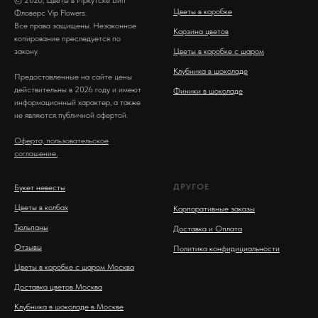
© 2026, Цветы в Иркутске Вип
Цветы в коробке
Фловерс Vip Flowers.
Все права защищены. Незаконное
Корзина цветов
копирование преследуется по
закону.
Цветы в коробке с шаром
Клубника в шоколаде
Предоставленные на сайте цены
действительны в 2026 году и имеют
Финики в шоколаде
информационный характер, а также
не являются публичной офертой.
Оферта, пользовательское
соглашение.
ДРУГОЕ
Букет невесты
Цветы в колбах
Корпоративные заказы
Тюльпаны
Доставка и Оплата
Отзывы
Политика конфидициальности
Цветы в коробке с шаром Москва
Доставка цветов Москва
Клубника в шоколаде в Москве