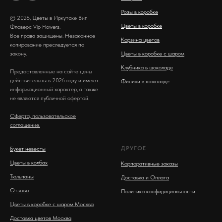
Розы в коробке
© 2026, Цветы в Иркутске Вип
Цветы в коробке
Фловерс Vip Flowers.
Все права защищены. Незаконное
Корзина цветов
копирование преследуется по
закону.
Цветы в коробке с шаром
Клубника в шоколаде
Предоставленные на сайте цены
действительны в 2026 году и имеют
Финики в шоколаде
информационный характер, а также
не являются публичной офертой.
Оферта, пользовательское
соглашение.
ДРУГОЕ
Букет невесты
Цветы в колбах
Корпоративные заказы
Тюльпаны
Доставка и Оплата
Отзывы
Политика конфидициальности
Цветы в коробке с шаром Москва
Доставка цветов Москва