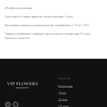
25 клубник в шоколаде.
Срок годности свежих фруктов и ягод в шоколаде: 1 сутки.
Рекомендуем хранить в холодильнике при температуре от +4 до +10 С.
Перед употреблением подержать при комнатной температуре 15 минут.
Приятного аппетита!
БУКЕТЫ
Купить розы
2
5 роз
51 роза
101 роза