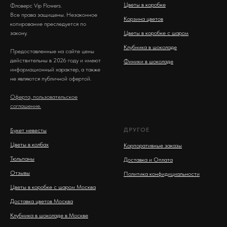
Цветы в коробке
Фловерс Vip Flowers.
Все права защищены. Незаконное
Корзина цветов
копирование преследуется по
закону.
Цветы в коробке с шаром
Клубника в шоколаде
Предоставленные на сайте цены
действительны в 2026 году и имеют
Финики в шоколаде
информационный характер, а также
не являются публичной офертой.
Оферта, пользовательское
соглашение.
ДРУГОЕ
Букет невесты
Цветы в колбах
Корпоративные заказы
Тюльпаны
Доставка и Оплата
Отзывы
Политика конфидициальности
Цветы в коробке с шаром Москва
Доставка цветов Москва
Клубника в шоколаде в Москве