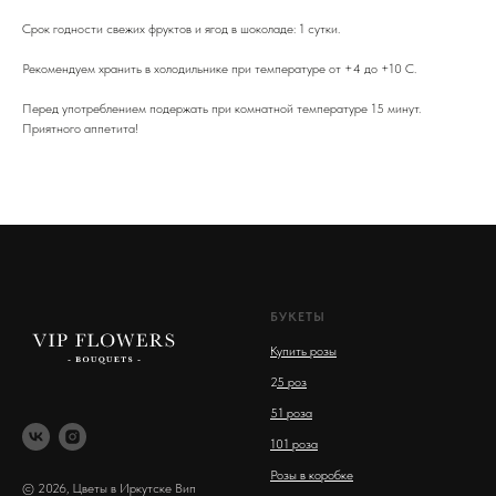
Срок годности свежих фруктов и ягод в шоколаде: 1 сутки.
Рекомендуем хранить в холодильнике при температуре от +4 до +10 С.
Перед употреблением подержать при комнатной температуре 15 минут.
Приятного аппетита!
БУКЕТЫ
Купить розы
2
5 роз
51 роза
101 роза
Розы в коробке
© 2026, Цветы в Иркутске Вип