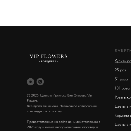
БУКЕТ
Купить р
2
5 роз
51 роза
101 роза
© 2026, Цветы в Иркутске Вип Фловерс Vip
Розы в к
Flowers.
Все права защищены. Незаконное копирование
Цветы в 
преследуется по закону.
Корзина 
Предоставленные на сайте цены действительны в
Цветы в 
2026 году и имеют информационный характер, а