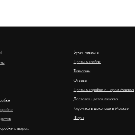
Ы
Букет невесты
Цветы в колбах
озы
Тюльпаны
Отзывы
Цветы в коробке с шаром Москва
Доставка цветов Москва
оробке
Клубника в шоколаде в Москве
коробке
Шары
цветов
коробке с шаром