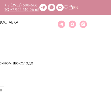
+ 7 (3952) 600-668
EN
TG +7 902 510 06 68
ДОСТАВКА
лочном шоколаде
0