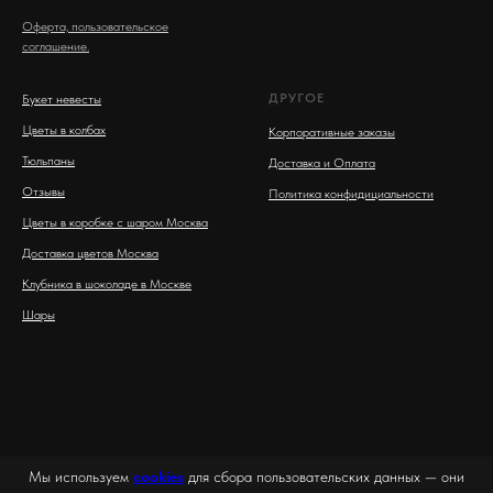
Оферта, пользовательское
соглашение.
ДРУГОЕ
Букет невесты
Цветы в колбах
Корпоративные заказы
Тюльпаны
Доставка и Оплата
Отзывы
Политика конфидициальности
Цветы в коробке с шаром Москва
Доставка цветов Москва
Клубника в шоколаде в Москве
Шары
Мы используем
cookies
для сбора пользовательских данных — они