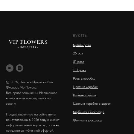
БУКЕТЫ
Купить розы
2
5 роз
51 роза
101 роза
Розы в коробке
© 2026, Цветы в Иркутске Вип
Цветы в коробке
Фловерс Vip Flowers.
Все права защищены. Незаконное
Корзина цветов
копирование преследуется по
закону.
Цветы в коробке с шаром
Клубника в шоколаде
Предоставленные на сайте цены
действительны в 2026 году и имеют
Финики в шоколаде
информационный характер, а также
не являются публичной офертой.