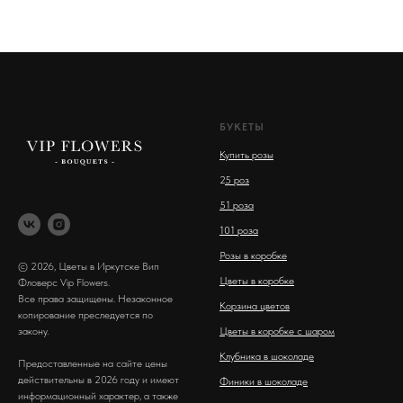
БУКЕТЫ
Купить розы
2
5 роз
51 роза
101 роза
Розы в коробке
© 2026, Цветы в Иркутске Вип
Цветы в коробке
Фловерс Vip Flowers.
Все права защищены. Незаконное
Корзина цветов
копирование преследуется по
закону.
Цветы в коробке с шаром
Клубника в шоколаде
Предоставленные на сайте цены
действительны в 2026 году и имеют
Финики в шоколаде
информационный характер, а также