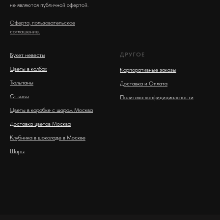
не являются публичной офертой.
Оферта, пользовательское
соглашение.
ДРУГОЕ
Букет невесты
Цветы в колбах
Корпоративные заказы
Тюльпаны
Доставка и Оплата
Отзывы
Политика конфидициальности
Цветы в коробке с шаром Москва
Доставка цветов Москва
Клубника в шоколаде в Москве
Шары