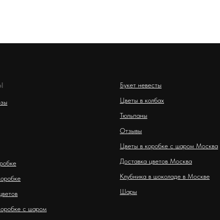
Ы
Букет невесты
Цветы в колбах
озы
Тюльпаны
Отзывы
Цветы в коробке с шаром Москва
Доставка цветов Москва
оробке
Клубника в шоколаде в Москве
коробке
Шары
цветов
коробке с шаром