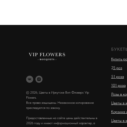
БУКЕТ
Купить р
2
5 роз
51 роза
101 роза
© 2026, Цветы в Иркутске Вип Фловерс Vip
Розы в к
Flowers.
Все права защищены. Незаконное копирование
Цветы в 
преследуется по закону.
Корзина 
Предоставленные на сайте цены действительны в
Цветы в 
2026 году и имеют информационный характер, а