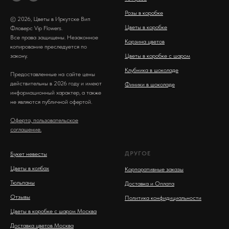
Розы в коробке
© 2026, Цветы в Иркутске Вип
Цветы в коробке
Фловерс Vip Flowers.
Все права защищены. Незаконное
Корзина цветов
копирование преследуется по
закону.
Цветы в коробке с шаром
Клубника в шоколаде
Предоставленные на сайте цены
действительны в 2026 году и имеют
Финики в шоколаде
информационный характер, а также
не являются публичной офертой.
Оферта, пользовательское
соглашение.
ДРУГОЕ
Букет невесты
Цветы в колбах
Корпоративные заказы
Тюльпаны
Доставка и Оплата
Отзывы
Политика конфидициальности
Цветы в коробке с шаром Москва
Доставка цветов Москва