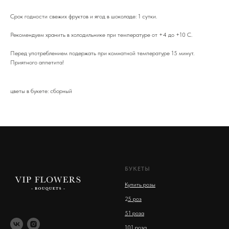
Срок годности свежих фруктов и ягод в шоколаде: 1 сутки.
Рекомендуем хранить в холодильнике при температуре от +4 до +10 С.
Перед употреблением подержать при комнатной температуре 15 минут.
Приятного аппетита!
цветы в букете: сборный
БУКЕТЫ
Купить розы
2
5 роз
51 роза
101 роза