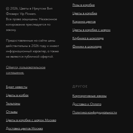
Розы в коробке
© 2026, Цветы в Иркутске Вип
Цветы в коробке
Фловерс Vip Flowers.
Все права защищены. Незаконное
Корзина цветов
копирование преследуется по
закону.
Цветы в коробке с шаром
Клубника в шоколаде
Предоставленные на сайте цены
действительны в 2026 году и имеют
Финики в шоколаде
информационный характер, а также
не являются публичной офертой.
Оферта, пользовательское
соглашение.
ДРУГОЕ
Букет невесты
Цветы в колбах
Корпоративные заказы
Тюльпаны
Доставка и Оплата
Отзывы
Политика конфидициальности
Цветы в коробке с шаром Москва
Доставка цветов Москва