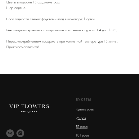
Цветы в коробке 15 см диаметром.
Шар сердце.
Срок годности свежих фруктов и ягод в шоколаде: 1 сутки.
Рекомендуем хранить в холодильнике при температуре от +4 до +10 С.
Перед употреблением подержать при комнатной температуре 15 минут.
Приятного аппетита!
БУКЕТЫ
Купить розы
2
5 роз
51 роза
101 роза