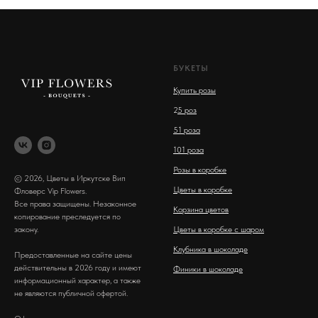
БУКЕТЫ
Купить розы
2
5 роз
51 роза
101 роза
Розы в коробке
© 2026, Цветы в Иркутске Вип
Цветы в коробке
Фловерс Vip Flowers.
Все права защищены. Незаконное
Корзина цветов
копирование преследуется по
закону.
Цветы в коробке с шаром
Клубника в шоколаде
Предоставленные на сайте цены
действительны в 2026 году и имеют
Финики в шоколаде
информационный характер, а также
не являются публичной офертой.