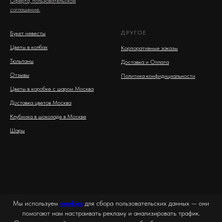
Оферта, пользовательское
соглашение.
ДРУГОЕ
Букет невесты
Цветы в колбах
Корпоративные заказы
Тюльпаны
Доставка и Оплата
Отзывы
Политика конфидициальности
Цветы в коробке с шаром Москва
Доставка цветов Москва
Клубника в шоколаде в Москве
Шары
Мы используем
cookies
для сбора пользовательских данных — они
помогают нам настраивать рекламу и анализировать трафик.