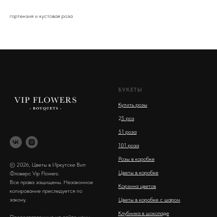
гортензия и кустовая роза
БУКЕТЫ
Купить розы
2
5 роз
51 роза
101 роза
Розы в коробке
© 2026, Цветы в Иркутске Вип
Цветы в коробке
Фловерс Vip Flowers.
Все права защищены. Незаконное
Корзина цветов
копирование преследуется по
закону.
Цветы в коробке с шаром
Клубника в шоколаде