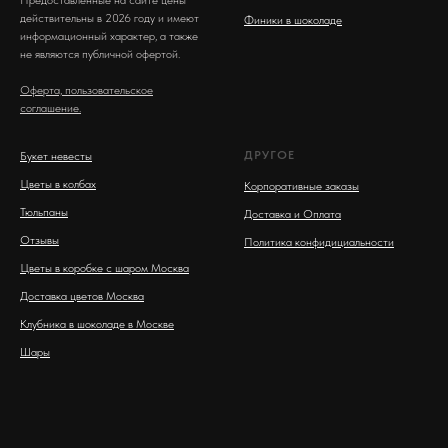
Предоставленные на сайте цены
действительны в 2026 году и имеют
Финики в шоколаде
информационный характер, а также
не являются публичной офертой.
Оферта, пользовательское
соглашение.
ДРУГОЕ
Букет невесты
Цветы в колбах
Корпоративные заказы
Тюльпаны
Доставка и Оплата
Отзывы
Политика конфидициальности
Цветы в коробке с шаром Москва
Доставка цветов Москва
Клубника в шоколаде в Москве
Шары