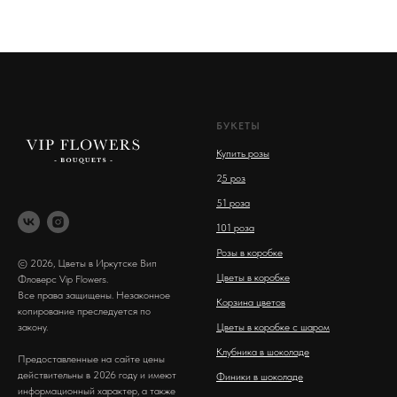
БУКЕТЫ
Купить розы
2
5 роз
51 роза
101 роза
Розы в коробке
© 2026, Цветы в Иркутске Вип
Цветы в коробке
Фловерс Vip Flowers.
Все права защищены. Незаконное
Корзина цветов
копирование преследуется по
закону.
Цветы в коробке с шаром
Клубника в шоколаде
Предоставленные на сайте цены
действительны в 2026 году и имеют
Финики в шоколаде
информационный характер, а также