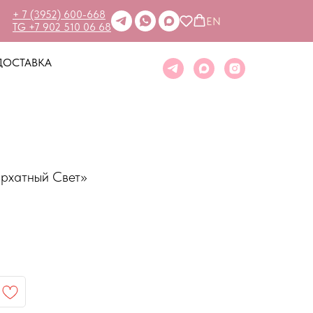
+ 7 (3952) 600-668
EN
TG +7 902 510 06 68
ДОСТАВКА
архатный Свет»