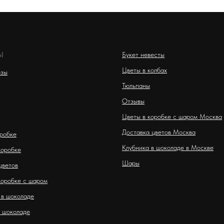
Ы
Букет невесты
Цветы в колбах
озы
Тюльпаны
Отзывы
Цветы в коробке с шаром Москва
Доставка цветов Москва
оробке
Клубника в шоколаде в Москве
коробке
Шары
цветов
коробке с шаром
 в шоколаде
 шоколаде