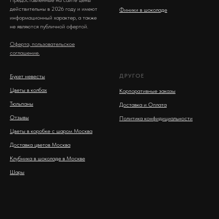
Предоставленные на сайте цены
действительны в 2026 году и имеют
Финики в шоколаде
информационный характер, а также
не являются публичной офертой.
Оферта, пользовательское
соглашение.
ДРУГОЕ
Букет невесты
Цветы в колбах
Корпоративные заказы
Тюльпаны
Доставка и Оплата
Отзывы
Политика конфидициальности
Цветы в коробке с шаром Москва
Доставка цветов Москва
Клубника в шоколаде в Москве
Шары