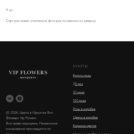
9 шт.
Сорт роз может отличаться, фото роз из наличии по запросу
БУКЕТЫ
Купить розы
2
5 роз
51 роза
101 роза
Розы в коробке
© 2026, Цветы в Иркутске Вип
Цветы в коробке
Фловерс Vip Flowers.
Все права защищены. Незаконное
Корзина цветов
копирование преследуется по