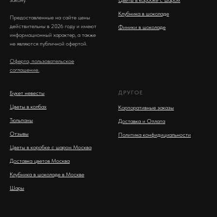
закону.
Цветы в коробке с шаром
Клубника в шоколаде
Предоставленные на сайте цены
действительны в 2026 году и имеют
Финики в шоколаде
информационный характер, а также
не являются публичной офертой.
Оферта, пользовательское
соглашение.
ДРУГОЕ
Букет невесты
Цветы в колбах
Корпоративные заказы
Тюльпаны
Доставка и Оплата
Отзывы
Политика конфидициальности
Цветы в коробке с шаром Москва
Доставка цветов Москва
Клубника в шоколаде в Москве
Шары