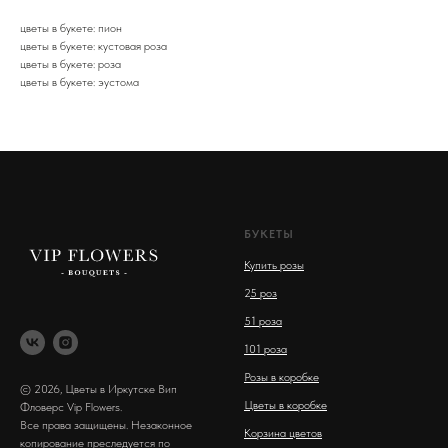
цветы в букете: пион
цветы в букете: кустовая роза
цветы в букете: роза
цветы в букете: эустома
БУКЕТЫ
Купить розы
2
5 роз
51 роза
101 роза
Розы в коробке
© 2026, Цветы в Иркутске Вип
Цветы в коробке
Фловерс Vip Flowers.
Все права защищены. Незаконное
Корзина цветов
копирование преследуется по