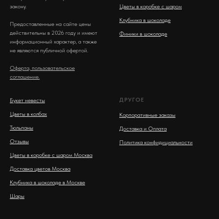
закону.
Цветы в коробке с шаром
Клубника в шоколаде
Предоставленные на сайте цены
действительны в 2026 году и имеют
Финики в шоколаде
информационный характер, а также
не являются публичной офертой.
Оферта, пользовательское
соглашение.
ДРУГОЕ
Букет невесты
Цветы в колбах
Корпоративные заказы
Тюльпаны
Доставка и Оплата
Отзывы
Политика конфидициальности
Цветы в коробке с шаром Москва
Доставка цветов Москва
Клубника в шоколаде в Москве
Шары