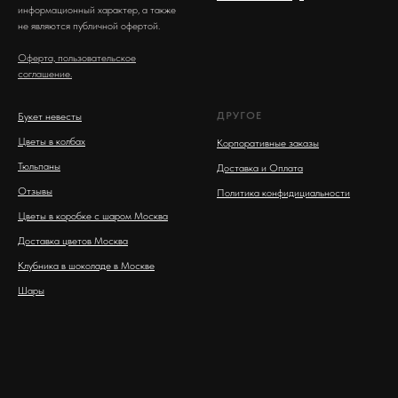
информационный характер, а также
не являются публичной офертой.
Оферта, пользовательское
соглашение.
ДРУГОЕ
Букет невесты
Цветы в колбах
Корпоративные заказы
Тюльпаны
Доставка и Оплата
Отзывы
Политика конфидициальности
Цветы в коробке с шаром Москва
Доставка цветов Москва
Клубника в шоколаде в Москве
Шары