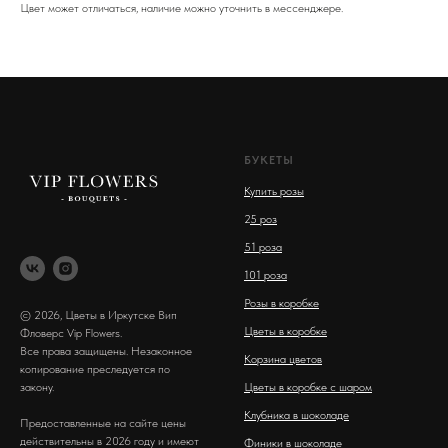
Цвет может отличаться, наличие можно уточнить в мессенджере.
БУКЕТЫ
Купить розы
2
5 роз
51 роза
101 роза
Розы в коробке
© 2026, Цветы в Иркутске Вип
Цветы в коробке
Фловерс Vip Flowers.
Все права защищены. Незаконное
Корзина цветов
копирование преследуется по
закону.
Цветы в коробке с шаром
Клубника в шоколаде
Предоставленные на сайте цены
действительны в 2026 году и имеют
Финики в шоколаде