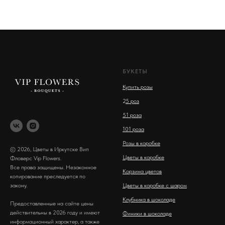
БУКЕТЫ
Купить розы
2
5 роз
51 роза
101 роза
Розы в коробке
© 2026, Цветы в Иркутске Вип
Цветы в коробке
Фловерс Vip Flowers.
Все права защищены. Незаконное
Корзина цветов
копирование преследуется по
закону.
Цветы в коробке с шаром
Клубника в шоколаде
Предоставленные на сайте цены
действительны в 2026 году и имеют
Финики в шоколаде
информационный характер, а также