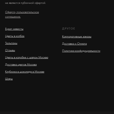
не являются публичной офертой.
Оферта, пользовательское
соглашение.
ДРУГОЕ
Букет невесты
Цветы в колбах
Корпоративные заказы
Тюльпаны
Доставка и Оплата
Отзывы
Политика конфидициальности
Цветы в коробке с шаром Москва
Доставка цветов Москва
Клубника в шоколаде в Москве
Шары