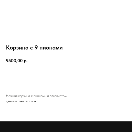
Корзина с 9 пионами
9500,00
р.
Добавить в корзину
Нежная корзина с пионами и эвкалиптом.
цветы в букете: пион