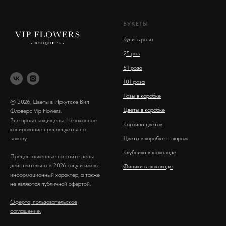
БУКЕТЫ
Купить розы
2
5 роз
51 роза
101 роза
Розы в коробке
© 2026, Цветы в Иркутске Вип
Цветы в коробке
Фловерс Vip Flowers.
Все права защищены. Незаконное
Корзина цветов
копирование преследуется по
закону.
Цветы в коробке с шаром
Клубника в шоколаде
Предоставленные на сайте цены
действительны в 2026 году и имеют
Финики в шоколаде
информационный характер, а также
не являются публичной офертой.
Оферта, пользовательское
соглашение.