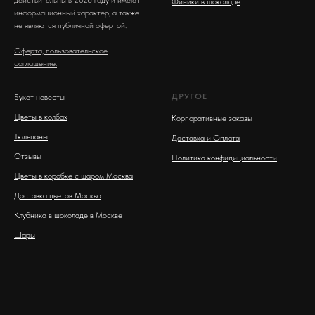
действительны в 2026 году и имеют
Финики в шоколаде
информационный характер, а также
не являются публичной офертой.
Оферта, пользовательское
соглашение.
ДРУГОЕ
Букет невесты
Цветы в колбах
Корпоративные заказы
Тюльпаны
Доставка и Оплата
Отзывы
Политика конфидициальности
Цветы в коробке с шаром Москва
Доставка цветов Москва
Клубника в шоколаде в Москве
Шары