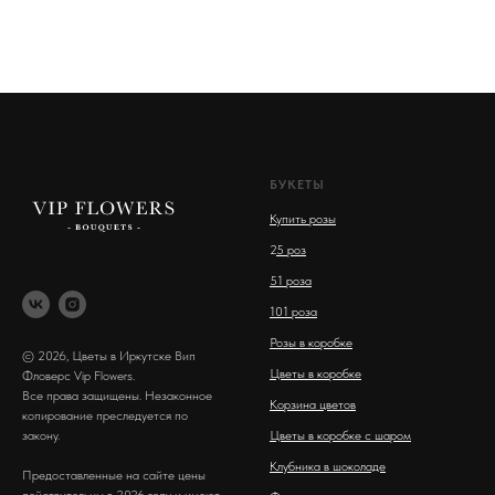
БУКЕТЫ
Купить розы
2
5 роз
51 роза
101 роза
Розы в коробке
© 2026, Цветы в Иркутске Вип
Цветы в коробке
Фловерс Vip Flowers.
Все права защищены. Незаконное
Корзина цветов
копирование преследуется по
закону.
Цветы в коробке с шаром
Клубника в шоколаде
Предоставленные на сайте цены