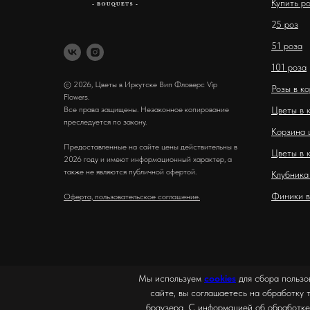
Купить р
2
5 роз
51 роза
101 роза
© 2026, Цветы в Иркутске Вип Фловерс Vip
Розы в к
Flowers.
Все права защищены. Незаконное копирование
Цветы в 
преследуется по закону.
Корзина 
Предоставленные на сайте цены действительны в
Цветы в 
2026 году и имеют информационный характер, а
также не являются публичной офертой.
Клубника
Финики в
Оферта, пользовательское соглашение.
Мы используем
cookies
для сбора пользо
сайте, вы соглашаетесь на обработку 
браузера. С информацией об обработке