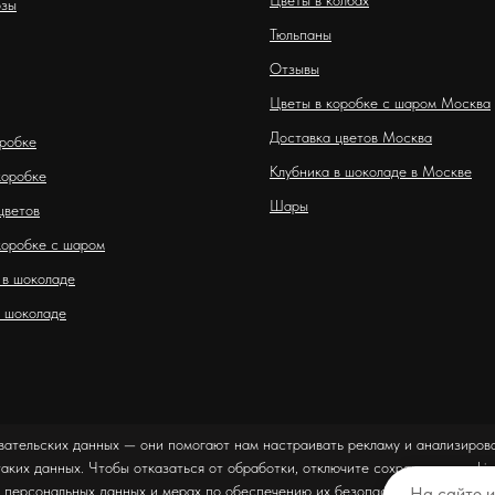
Цветы в колбах
озы
Тюльпаны
Отзывы
Цветы в коробке с шаром Москва
Доставка цветов Москва
оробке
Клубника в шоколаде в Москве
коробке
Шары
цветов
коробке с шаром
 в шоколаде
 шоколаде
вательских данных — они помогают нам настраивать рекламу и анализирова
таких данных. Чтобы отказаться от обработки, отключите сохранение cookie
 персональных данных и мерах по обеспечению их безопасности можно оз
На сайте 