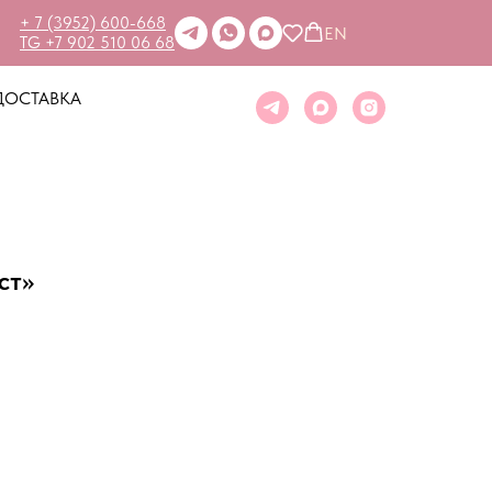
+ 7 (3952) 600-668
EN
TG +7 902 510 06 68
ДОСТАВКА
ст»