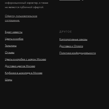
информационный характер, а также
не являются публичной офертой.
Оферта, пользовательское
соглашение.
ДРУГОЕ
Букет невесты
Цветы в колбах
Корпоративные заказы
Тюльпаны
Доставка и Оплата
Отзывы
Политика конфидициальности
Цветы в коробке с шаром Москва
Доставка цветов Москва
Клубника в шоколаде в Москве
Шары