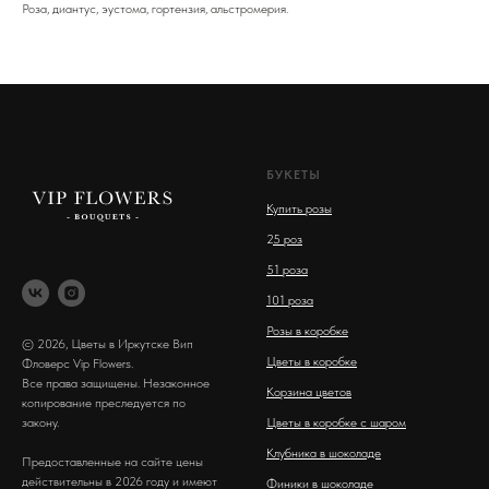
Роза, диантус, эустома, гортензия, альстромерия.
БУКЕТЫ
Купить розы
2
5 роз
51 роза
101 роза
Розы в коробке
© 2026, Цветы в Иркутске Вип
Цветы в коробке
Фловерс Vip Flowers.
Все права защищены. Незаконное
Корзина цветов
копирование преследуется по
закону.
Цветы в коробке с шаром
Клубника в шоколаде
Предоставленные на сайте цены
действительны в 2026 году и имеют
Финики в шоколаде