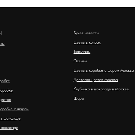
Ы
Букет невесты
Цветы в колбах
озы
Тюльпаны
Отзывы
Цветы в коробке с шаром Москва
Доставка цветов Москва
оробке
Клубника в шоколаде в Москве
коробке
Шары
цветов
коробке с шаром
 в шоколаде
 шоколаде