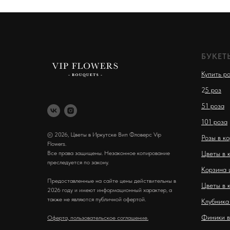
БУКЕТ
Купить р
2
5 роз
51 роза
101 роза
© 2026, Цветы в Иркутске Вип Фловерс Vip
Розы в к
Flowers.
Все права защищены. Незаконное копирование
Цветы в 
преследуется по закону.
Корзина 
Предоставленные на сайте цены действительны в
Цветы в 
2026 году и имеют информационный характер, а
также не являются публичной офертой.
Клубника
Финики в
Оферта, пользовательское соглашение.