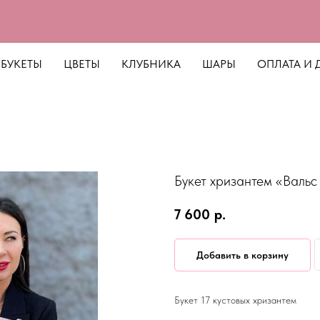
БУКЕТЫ
ЦВЕТЫ
КЛУБНИКА
ШАРЫ
ОПЛАТА И 
Букет хризантем «Валь
7 600
р.
Добавить в корзину
Букет 17 кустовых хризантем