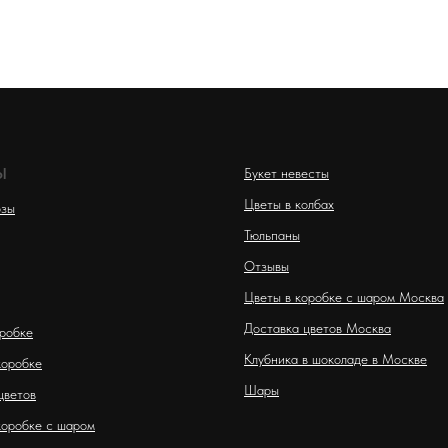
Ы
Букет невесты
Цветы в колбах
озы
Тюльпаны
Отзывы
Цветы в коробке с шаром Москва
Доставка цветов Москва
оробке
Клубника в шоколаде в Москве
коробке
Шары
цветов
коробке с шаром