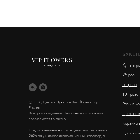
БУКЕТ
Купить р
2
5 роз
51 роза
101 роза
© 2026, Цветы в Иркутске Вип Фловерс Vip
Розы в к
Flowers.
Все права защищены. Незаконное копирование
Цветы в 
преследуется по закону.
Корзина 
Предоставленные на сайте цены действительны в
Цветы в 
2026 году и имеют информационный характер, а