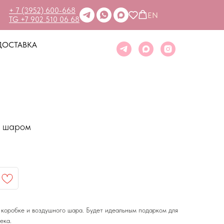
+ 7 (3952) 600-668
EN
TG +7 902 510 06 68
ДОСТАВКА
с шаром
 коробке и воздушного шара. Будет идеальным подарком для
ека.