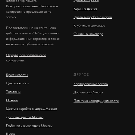
Цветы в коробке
Фловерс Vip Flowers.
Все права защищены. Незаконное
Корзина цветов
копирование преследуется по
закону.
Цветы в коробке с шаром
Клубника в шоколаде
Предоставленные на сайте цены
действительны в 2026 году и имеют
Финики в шоколаде
информационный характер, а также
не являются публичной офертой.
Оферта, пользовательское
соглашение.
ДРУГОЕ
Букет невесты
Цветы в колбах
Корпоративные заказы
Тюльпаны
Доставка и Оплата
Отзывы
Политика конфидициальности
Цветы в коробке с шаром Москва
Доставка цветов Москва
Клубника в шоколаде в Москве
Шары