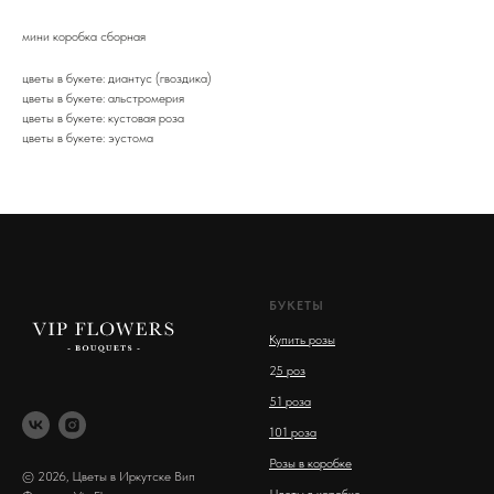
мини коробка сборная
цветы в букете: диантус (гвоздика)
цветы в букете: альстромерия
цветы в букете: кустовая роза
цветы в букете: эустома
БУКЕТЫ
Купить розы
2
5 роз
51 роза
101 роза
Розы в коробке
© 2026, Цветы в Иркутске Вип