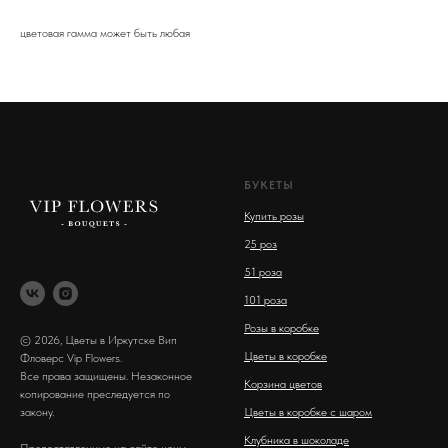
цветовая гамма может быть любая
БУКЕТЫ
Купить розы
2
5 роз
51 роза
101 роза
Розы в коробке
© 2026, Цветы в Иркутске Вип
Цветы в коробке
Фловерс Vip Flowers.
Все права защищены. Незаконное
Корзина цветов
копирование преследуется по
закону.
Цветы в коробке с шаром
Клубника в шоколаде