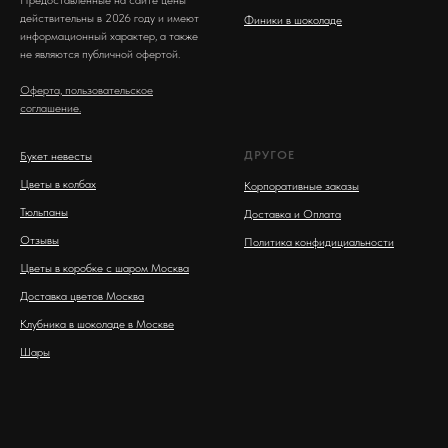
Предоставленные на сайте цены
действительны в 2026 году и имеют
Финики в шоколаде
информационный характер, а также
не являются публичной офертой.
Оферта, пользовательское
соглашение.
ДРУГОЕ
Букет невесты
Цветы в колбах
Корпоративные заказы
Тюльпаны
Доставка и Оплата
Отзывы
Политика конфидициальности
Цветы в коробке с шаром Москва
Доставка цветов Москва
Клубника в шоколаде в Москве
Шары