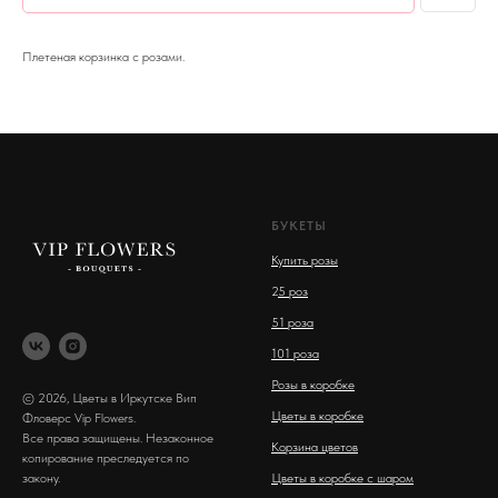
Плетеная корзинка с розами.
БУКЕТЫ
Купить розы
2
5 роз
51 роза
101 роза
Розы в коробке
© 2026, Цветы в Иркутске Вип
Цветы в коробке
Фловерс Vip Flowers.
Все права защищены. Незаконное
Корзина цветов
копирование преследуется по
закону.
Цветы в коробке с шаром