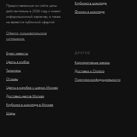
Клубника в шоколаде
Предоставленные на сайте цены
действительны в 2026 году и имеют
Финики в шоколаде
информационный характер, а также
не являются публичной офертой.
Оферта, пользовательское
соглашение.
ДРУГОЕ
Букет невесты
Цветы в колбах
Корпоративные заказы
Тюльпаны
Доставка и Оплата
Отзывы
Политика конфидициальности
Цветы в коробке с шаром Москва
Доставка цветов Москва
Клубника в шоколаде в Москве
Шары