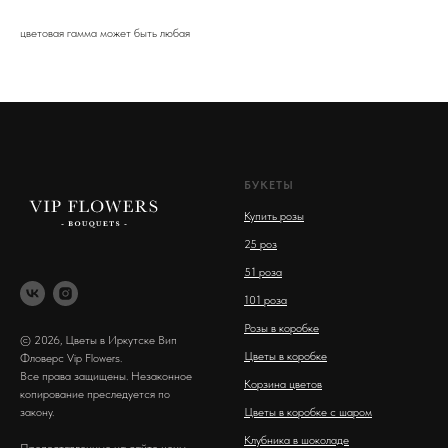
цветовая гамма может быть любая
БУКЕТЫ
Купить розы
2
5 роз
51 роза
101 роза
Розы в коробке
© 2026, Цветы в Иркутске Вип
Цветы в коробке
Фловерс Vip Flowers.
Все права защищены. Незаконное
Корзина цветов
копирование преследуется по
закону.
Цветы в коробке с шаром
Клубника в шоколаде