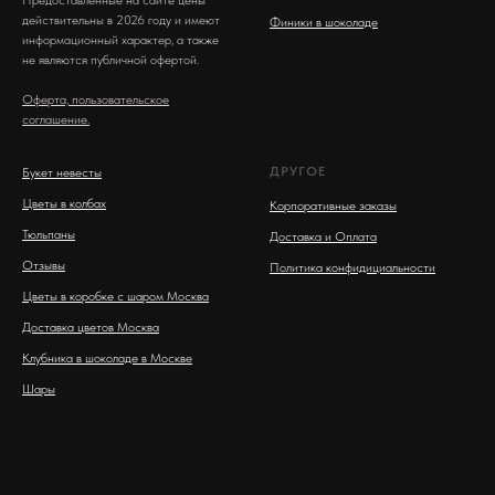
Предоставленные на сайте цены
действительны в 2026 году и имеют
Финики в шоколаде
информационный характер, а также
не являются публичной офертой.
Оферта, пользовательское
соглашение.
ДРУГОЕ
Букет невесты
Цветы в колбах
Корпоративные заказы
Тюльпаны
Доставка и Оплата
Отзывы
Политика конфидициальности
Цветы в коробке с шаром Москва
Доставка цветов Москва
Клубника в шоколаде в Москве
Шары