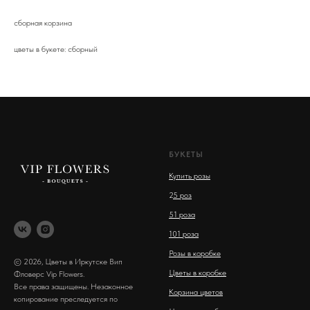
сборная корзина
цветы в букете: сборный
БУКЕТЫ
Купить розы
2
5 роз
51 роза
101 роза
Розы в коробке
© 2026, Цветы в Иркутске Вип
Цветы в коробке
Фловерс Vip Flowers.
Все права защищены. Незаконное
Корзина цветов
копирование преследуется по