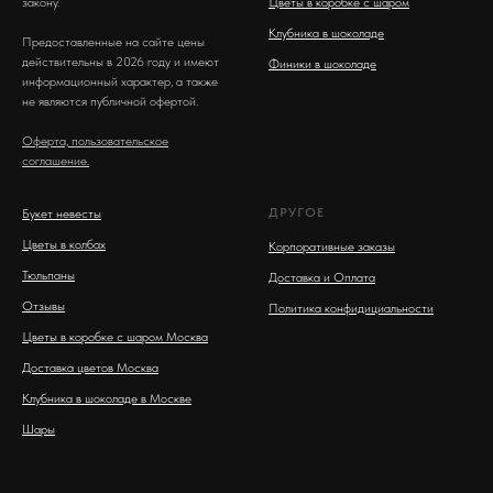
закону.
Цветы в коробке с шаром
Клубника в шоколаде
Предоставленные на сайте цены
действительны в 2026 году и имеют
Финики в шоколаде
информационный характер, а также
не являются публичной офертой.
Оферта, пользовательское
соглашение.
ДРУГОЕ
Букет невесты
Цветы в колбах
Корпоративные заказы
Тюльпаны
Доставка и Оплата
Отзывы
Политика конфидициальности
Цветы в коробке с шаром Москва
Доставка цветов Москва
Клубника в шоколаде в Москве
Шары