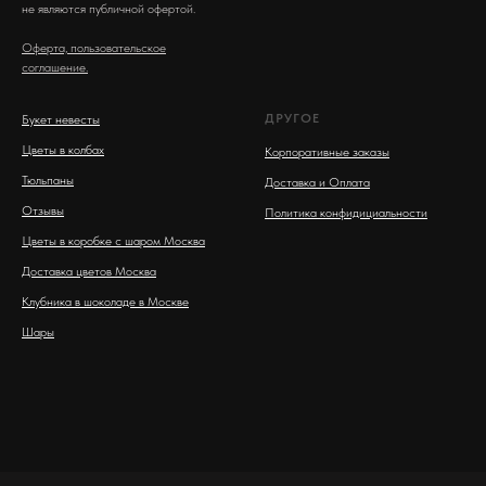
не являются публичной офертой.
Оферта, пользовательское
соглашение.
ДРУГОЕ
Букет невесты
Цветы в колбах
Корпоративные заказы
Тюльпаны
Доставка и Оплата
Отзывы
Политика конфидициальности
Цветы в коробке с шаром Москва
Доставка цветов Москва
Клубника в шоколаде в Москве
Шары