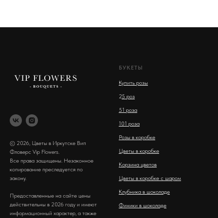
БУКЕТЫ
Купить розы
2
5 роз
51 роза
101 роза
Розы в коробке
© 2026, Цветы в Иркутске Вип
Цветы в коробке
Фловерс Vip Flowers.
Все права защищены. Незаконное
Корзина цветов
копирование преследуется по
закону.
Цветы в коробке с шаром
Клубника в шоколаде
Предоставленные на сайте цены
действительны в 2026 году и имеют
Финики в шоколаде
информационный характер, а также