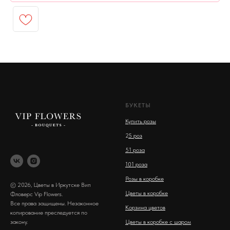
БУКЕТЫ
Купить розы
2
5 роз
51 роза
101 роза
Розы в коробке
© 2026, Цветы в Иркутске Вип
Цветы в коробке
Фловерс Vip Flowers.
Все права защищены. Незаконное
Корзина цветов
копирование преследуется по
закону.
Цветы в коробке с шаром