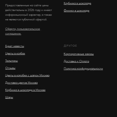
Клубника в шоколаде
Предоставленные на сайте цены
действительны в 2026 году и имеют
Финики в шоколаде
информационный характер, а также
не являются публичной офертой.
Оферта, пользовательское
соглашение.
ДРУГОЕ
Букет невесты
Цветы в колбах
Корпоративные заказы
Тюльпаны
Доставка и Оплата
Отзывы
Политика конфидициальности
Цветы в коробке с шаром Москва
Доставка цветов Москва
Клубника в шоколаде в Москве
Шары