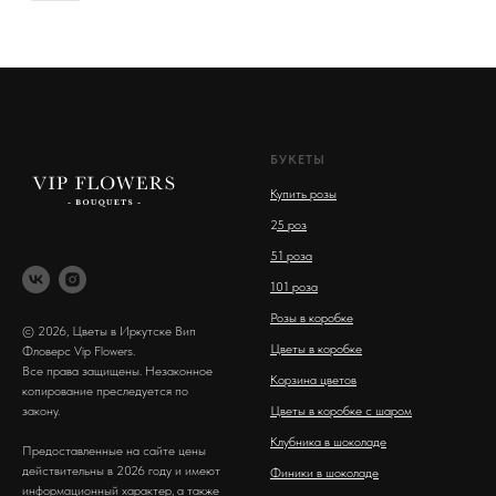
БУКЕТЫ
Купить розы
2
5 роз
51 роза
101 роза
Розы в коробке
© 2026, Цветы в Иркутске Вип
Цветы в коробке
Фловерс Vip Flowers.
Все права защищены. Незаконное
Корзина цветов
копирование преследуется по
закону.
Цветы в коробке с шаром
Клубника в шоколаде
Предоставленные на сайте цены
действительны в 2026 году и имеют
Финики в шоколаде
информационный характер, а также