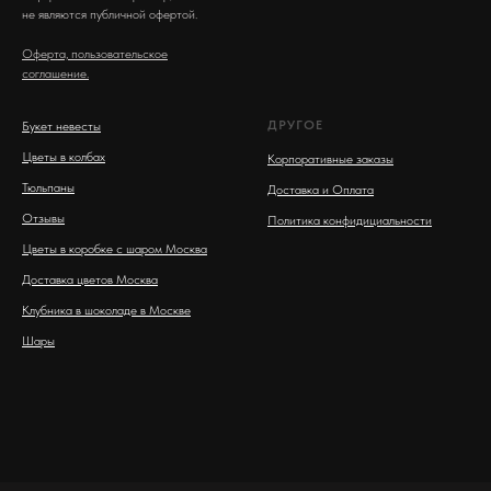
не являются публичной офертой.
Оферта, пользовательское
соглашение.
ДРУГОЕ
Букет невесты
Цветы в колбах
Корпоративные заказы
Тюльпаны
Доставка и Оплата
Отзывы
Политика конфидициальности
Цветы в коробке с шаром Москва
Доставка цветов Москва
Клубника в шоколаде в Москве
Шары