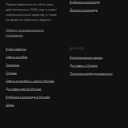
Клубника в шоколаде
Предоставленные на сайте цены
действительны в 2026 году и имеют
Финики в шоколаде
информационный характер, а также
не являются публичной офертой.
Оферта, пользовательское
соглашение.
ДРУГОЕ
Букет невесты
Цветы в колбах
Корпоративные заказы
Тюльпаны
Доставка и Оплата
Отзывы
Политика конфидициальности
Цветы в коробке с шаром Москва
Доставка цветов Москва
Клубника в шоколаде в Москве
Шары