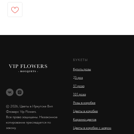
БУКЕТЫ
Купить розы
2
5 роз
51 роза
101 роза
Розы в коробке
© 2026, Цветы в Иркутске Вип
Цветы в коробке
Фловерс Vip Flowers.
Все права защищены. Незаконное
Корзина цветов
копирование преследуется по
закону.
Цветы в коробке с шаром