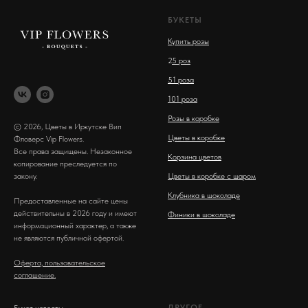
БУКЕТЫ
Купить розы
2
5 роз
51 роза
101 роза
Розы в коробке
© 2026, Цветы в Иркутске Вип
Цветы в коробке
Фловерс Vip Flowers.
Все права защищены. Незаконное
Корзина цветов
копирование преследуется по
закону.
Цветы в коробке с шаром
Клубника в шоколаде
Предоставленные на сайте цены
действительны в 2026 году и имеют
Финики в шоколаде
информационный характер, а также
не являются публичной офертой.
Оферта, пользовательское
соглашение.
ДРУГОЕ
Букет невесты