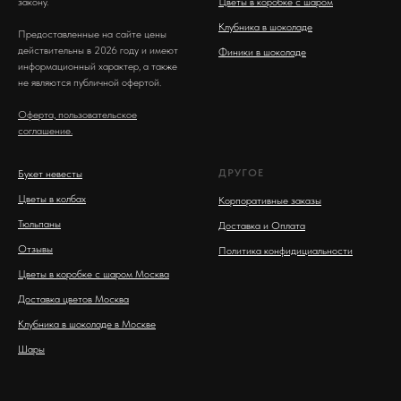
закону.
Цветы в коробке с шаром
Клубника в шоколаде
Предоставленные на сайте цены
действительны в 2026 году и имеют
Финики в шоколаде
информационный характер, а также
не являются публичной офертой.
Оферта, пользовательское
соглашение.
ДРУГОЕ
Букет невесты
Цветы в колбах
Корпоративные заказы
Тюльпаны
Доставка и Оплата
Отзывы
Политика конфидициальности
Цветы в коробке с шаром Москва
Доставка цветов Москва
Клубника в шоколаде в Москве
Шары