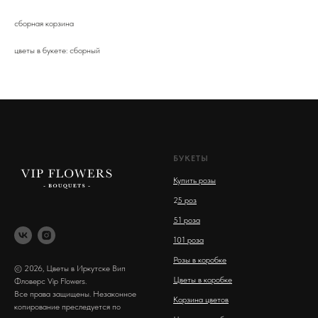
сборная корзина
цветы в букете: сборный
БУКЕТЫ
Купить розы
2
5 роз
51 роза
101 роза
Розы в коробке
© 2026, Цветы в Иркутске Вип
Цветы в коробке
Фловерс Vip Flowers.
Все права защищены. Незаконное
Корзина цветов
копирование преследуется по