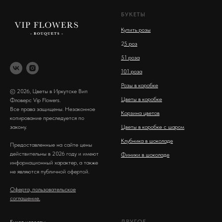
БУКЕТЫ
Купить розы
2
5 роз
51 роза
101 роза
Розы в коробке
© 2026, Цветы в Иркутске Вип
Цветы в коробке
Фловерс Vip Flowers.
Все права защищены. Незаконное
Корзина цветов
копирование преследуется по
закону.
Цветы в коробке с шаром
Клубника в шоколаде
Предоставленные на сайте цены
действительны в 2026 году и имеют
Финики в шоколаде
информационный характер, а также
не являются публичной офертой.
Оферта, пользовательское
соглашение.
ДРУГОЕ
Букет невесты