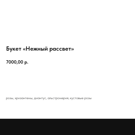
Букет «Нежный рассвет»
7000,00
р.
Добавить в корзину
розы, хризантемы, диантус, альстромерия, кустовые розы