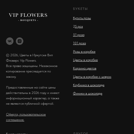
БУКЕТЫ
Купить розы
2
5 роз
51 роза
101 роза
Розы в коробке
© 2026, Цветы в Иркутске Вип
Цветы в коробке
Фловерс Vip Flowers.
Все права защищены. Незаконное
Корзина цветов
копирование преследуется по
закону.
Цветы в коробке с шаром
Клубника в шоколаде
Предоставленные на сайте цены
действительны в 2026 году и имеют
Финики в шоколаде
информационный характер, а также
не являются публичной офертой.
Оферта, пользовательское
соглашение.
ДРУГОЕ
Букет невесты