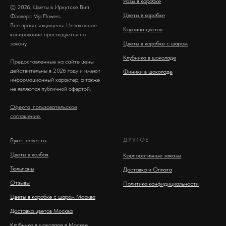
Розы в коробке
© 2026, Цветы в Иркутске Вип
Цветы в коробке
Фловерс Vip Flowers.
Все права защищены. Незаконное
Корзина цветов
копирование преследуется по
закону.
Цветы в коробке с шаром
Клубника в шоколаде
Предоставленные на сайте цены
действительны в 2026 году и имеют
Финики в шоколаде
информационный характер, а также
не являются публичной офертой.
Оферта, пользовательское
соглашение.
ДРУГОЕ
Букет невесты
Цветы в колбах
Корпоративные заказы
Тюльпаны
Доставка и Оплата
Отзывы
Политика конфидициальности
Цветы в коробке с шаром Москва
Доставка цветов Москва
Клубника в шоколаде в Москве